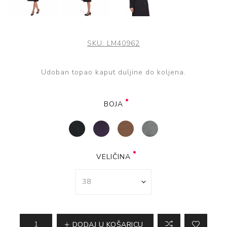
SKU:
LM40962
Udoban topao kaput duljine do koljena.
BOJA
VELIČINA
DODAJ U KOŠARICU