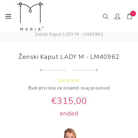
0
Home
Moda
Žene
Ženski Kaputi
Ženski Kaput LADY M - LM40962
Ženski Kaput LADY M - LM40962
Next
product
Previous product
Ženski Kaput LADY M - LM409...
Budi prvi koji će ocijeniti ovaj proizvod
€315,00
ended