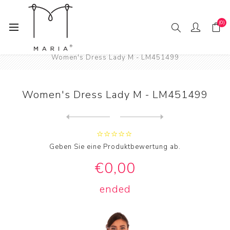
(0)
Home
Mode
Frau
Kleider
Women's Dress Lady M - LM451499
Women's Dress Lady M - LM451499
Nächstes
Produkt
Previous product
Women's Dress Lady M - LM45...
Geben Sie eine Produktbewertung ab.
€0,00
ended